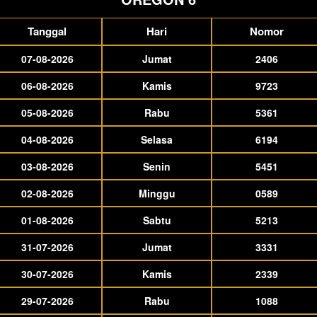
Tanggal
Hari
Nomor
07-08-2026
Jumat
2406
06-08-2026
Kamis
9723
05-08-2026
Rabu
5361
04-08-2026
Selasa
6194
03-08-2026
Senin
5451
02-08-2026
Minggu
0589
01-08-2026
Sabtu
5213
31-07-2026
Jumat
3331
30-07-2026
Kamis
2339
29-07-2026
Rabu
1088