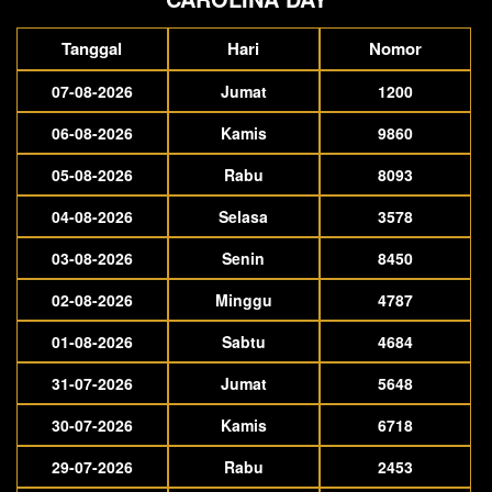
Tanggal
Hari
Nomor
07-08-2026
Jumat
1200
06-08-2026
Kamis
9860
05-08-2026
Rabu
8093
04-08-2026
Selasa
3578
03-08-2026
Senin
8450
02-08-2026
Minggu
4787
01-08-2026
Sabtu
4684
31-07-2026
Jumat
5648
30-07-2026
Kamis
6718
29-07-2026
Rabu
2453