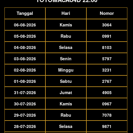
Tanggal
Hari
Nomor
06-08-2026
Kamis
3064
05-08-2026
Rabu
0991
04-08-2026
Selasa
8103
03-08-2026
Senin
5797
02-08-2026
Minggu
3231
01-08-2026
Sabtu
2767
31-07-2026
Jumat
4905
30-07-2026
Kamis
0967
29-07-2026
Rabu
7078
28-07-2026
Selasa
9871