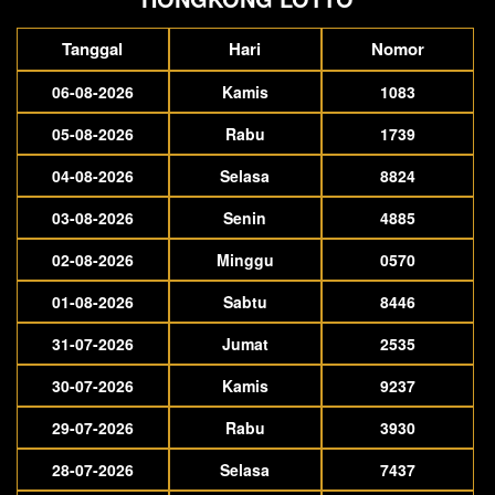
Tanggal
Hari
Nomor
06-08-2026
Kamis
1083
05-08-2026
Rabu
1739
04-08-2026
Selasa
8824
03-08-2026
Senin
4885
02-08-2026
Minggu
0570
01-08-2026
Sabtu
8446
31-07-2026
Jumat
2535
30-07-2026
Kamis
9237
29-07-2026
Rabu
3930
28-07-2026
Selasa
7437