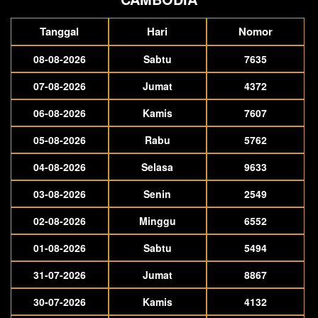
Tanggal
Hari
Nomor
08-08-2026
Sabtu
7635
07-08-2026
Jumat
4372
06-08-2026
Kamis
7607
05-08-2026
Rabu
5762
04-08-2026
Selasa
9633
03-08-2026
Senin
2549
02-08-2026
Minggu
6552
01-08-2026
Sabtu
5494
31-07-2026
Jumat
8867
30-07-2026
Kamis
4132