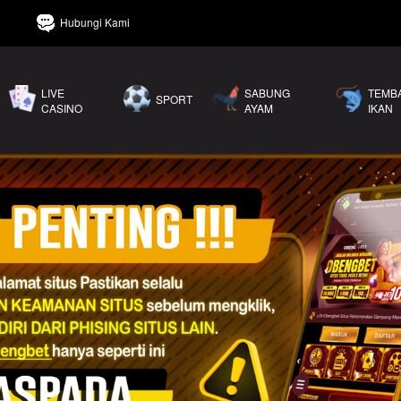
i
Hubungi Kami
LIVE
SABUNG
TEMB
SPORT
CASINO
AYAM
IKAN