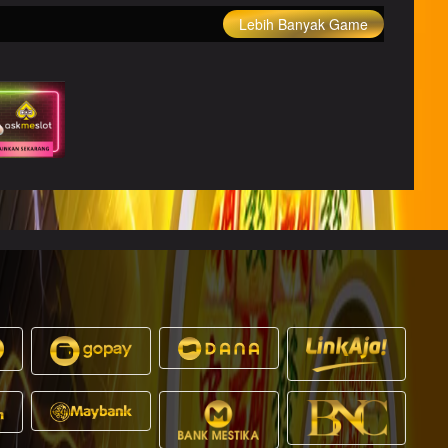
Lebih Banyak Game