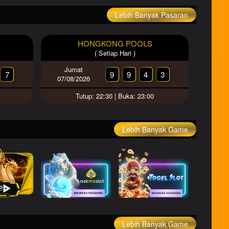
Lebih Banyak Pasaran
HONGKONG POOLS
( Setiap Hari )
Jumat
7
9
9
4
3
07/08/2026
Tutup: 22:30 | Buka: 23:00
Lebih Banyak Game
Lebih Banyak Game