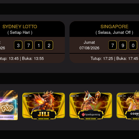
SYDNEY LOTTO
SINGAPORE
( Setiap Hari )
( Selasa, Jumat Off )
t
Jumat
3
7
1
2
7
9
0
026
07/08/2026
tup: 13:45 | Buka: 13:55
Tutup: 17:25 | Buka: 17:45