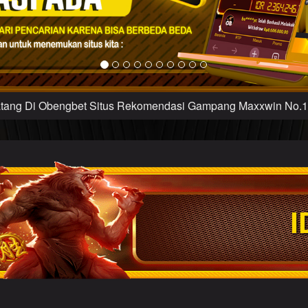
bengbet Situs Rekomendasi Gampang Maxxwin No.1 Di Asia
I