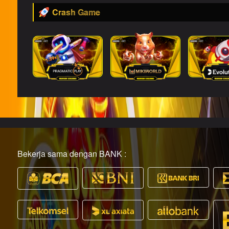
Crash Game
Bekerja sama dengan BANK :