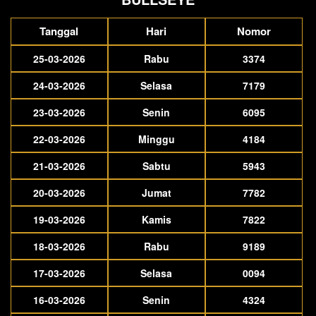
Tanggal
Hari
Nomor
25-03-2026
Rabu
3374
24-03-2026
Selasa
7179
23-03-2026
Senin
6095
22-03-2026
Minggu
4184
21-03-2026
Sabtu
5943
20-03-2026
Jumat
7782
19-03-2026
Kamis
7822
18-03-2026
Rabu
9189
17-03-2026
Selasa
0094
16-03-2026
Senin
4324