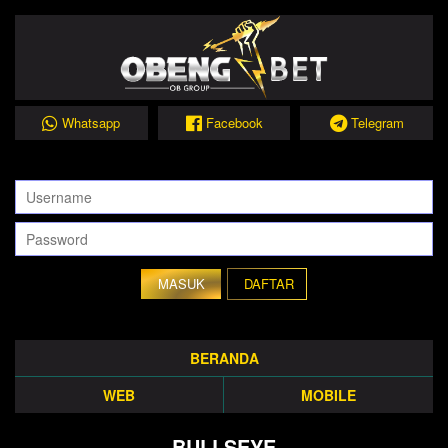
Whatsapp
Facebook
Telegram
DAFTAR
BERANDA
WEB
MOBILE
BULLSEYE