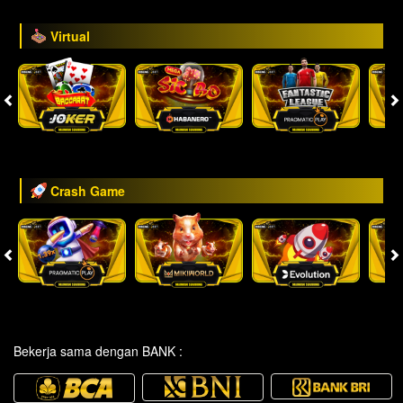
Virtual
Crash Game
Bekerja sama dengan BANK :