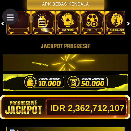
APK BEBAS KENDALA
TOGEL
SLOT
LIVE CASINO
SPORT
SABUNG AYAM
JACKPOT PROGRESIF
IDR
2,362,718,987