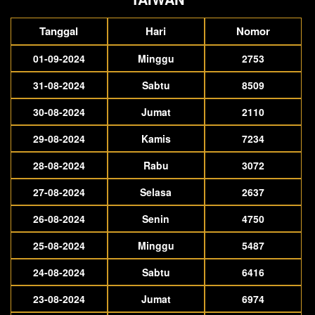
Tanggal
Hari
Nomor
01-09-2024
Minggu
2753
31-08-2024
Sabtu
8509
30-08-2024
Jumat
2110
29-08-2024
Kamis
7234
28-08-2024
Rabu
3072
27-08-2024
Selasa
2637
26-08-2024
Senin
4750
25-08-2024
Minggu
5487
24-08-2024
Sabtu
6416
23-08-2024
Jumat
6974