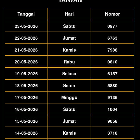
Tanggal
Hari
Nomor
23-05-2026
Sabtu
0977
22-05-2026
Jumat
6763
21-05-2026
Kamis
7988
20-05-2026
Rabu
0810
19-05-2026
Selasa
6157
18-05-2026
Senin
5880
17-05-2026
Minggu
9136
16-05-2026
Sabtu
1004
15-05-2026
Jumat
9058
14-05-2026
Kamis
3718