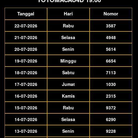
Tanggal
Hari
Nomor
22-07-2026
Rabu
3587
21-07-2026
Selasa
4948
20-07-2026
Senin
5614
19-07-2026
Minggu
6654
18-07-2026
Sabtu
7113
17-07-2026
Jumat
1030
16-07-2026
Kamis
2315
15-07-2026
Rabu
9372
14-07-2026
Selasa
6290
13-07-2026
Senin
9228