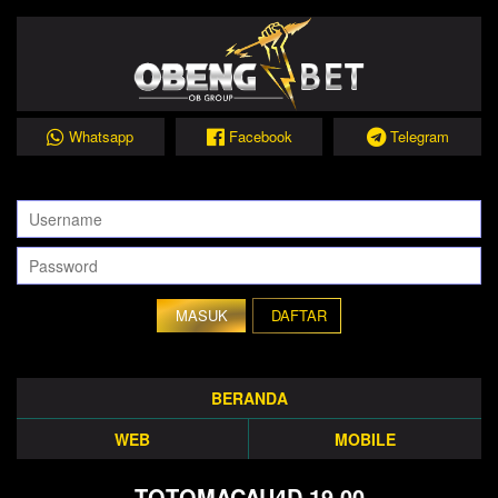
Whatsapp
Facebook
Telegram
DAFTAR
BERANDA
WEB
MOBILE
TOTOMACAU4D 19.00