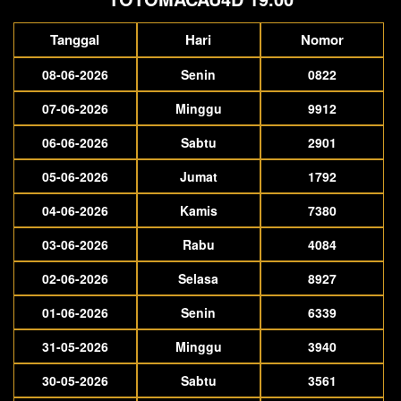
Tanggal
Hari
Nomor
08-06-2026
Senin
0822
07-06-2026
Minggu
9912
06-06-2026
Sabtu
2901
05-06-2026
Jumat
1792
04-06-2026
Kamis
7380
03-06-2026
Rabu
4084
02-06-2026
Selasa
8927
01-06-2026
Senin
6339
31-05-2026
Minggu
3940
30-05-2026
Sabtu
3561