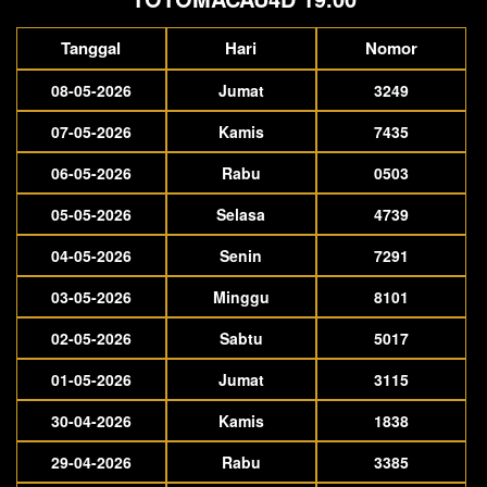
Tanggal
Hari
Nomor
08-05-2026
Jumat
3249
07-05-2026
Kamis
7435
06-05-2026
Rabu
0503
05-05-2026
Selasa
4739
04-05-2026
Senin
7291
03-05-2026
Minggu
8101
02-05-2026
Sabtu
5017
01-05-2026
Jumat
3115
30-04-2026
Kamis
1838
29-04-2026
Rabu
3385